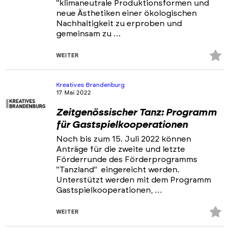
"klimaneutrale Produktionsformen und
neue Ästhetiken einer ökologischen
Nachhaltigkeit zu erproben und
gemeinsam zu …
Z
WEITER
Fa
hi
Kreatives Brandenburg
17. Mai 2022
Zeitgenössischer Tanz: Programm
für Gastspielkooperationen
Noch bis zum 15. Juli 2022 können
Anträge für die zweite und letzte
Förderrunde des Förderprogramms
"Tanzland" eingereicht werden.
Unterstützt werden mit dem Programm
Gastspielkooperationen, …
Z
WEITER
Fa