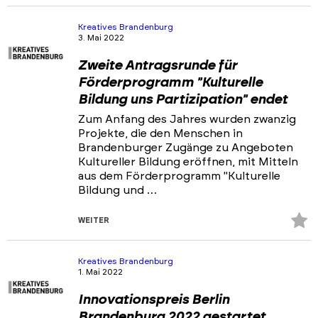
Fa
hi
Kreatives Brandenburg
3. Mai 2022
Zweite Antragsrunde für
Förderprogramm "Kulturelle
Bildung uns Partizipation" endet
Zum Anfang des Jahres wurden zwanzig
Projekte, die den Menschen in
Brandenburger Zugänge zu Angeboten
Kultureller Bildung eröffnen, mit Mitteln
aus dem Förderprogramm "Kulturelle
Bildung und …
Z
WEITER
Fa
hi
Kreatives Brandenburg
1. Mai 2022
Innovationspreis Berlin
Brandenburg 2022 gestartet