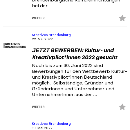
brandenburgische Kultureinrichtungen
bei der …
Z
WEITER
Fa
hi
Kreatives Brandenburg
22. Mai 2022
JETZT BEWERBEN: Kultur- und
Kreativpilot*innen 2022 gesucht
Noch bis zum 30. Juni 2022 sind
Bewerbungen für den Wettbewerb Kultur-
und Kreativpilot*innen Deutschland
möglich. Selbständige, Gründer und
Gründerinnen und Unternehmer und
Unternehmerinnen aus der …
Z
WEITER
Fa
hi
Kreatives Brandenburg
19. Mai 2022