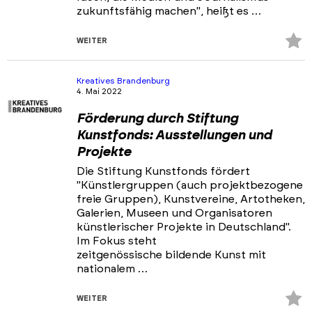
zukunftsfähig machen", heißt es …
Z
WEITER
Fa
hi
Kreatives Brandenburg
4. Mai 2022
Förderung durch Stiftung
Kunstfonds: Ausstellungen und
Projekte
Die Stiftung Kunstfonds fördert
"Künstlergruppen (auch projektbezogene
freie Gruppen), Kunstvereine, Artotheken,
Galerien, Museen und Organisatoren
künstlerischer Projekte in Deutschland".
Im Fokus steht
zeitgenössische bildende Kunst mit
nationalem …
Z
WEITER