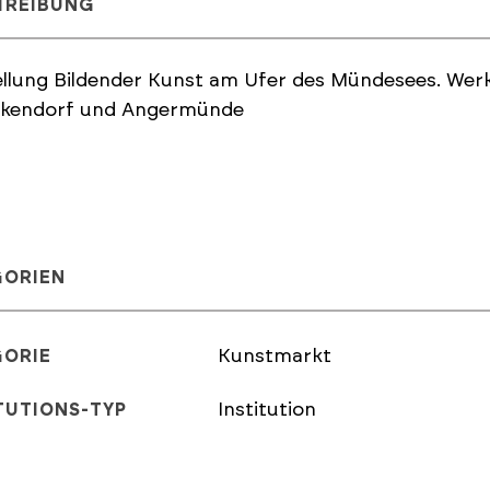
HREIBUNG
llung Bildender Kunst am Ufer des Mündesees. Wer
nkendorf und Angermünde
GORIEN
Kunstmarkt
GORIE
Institution
TUTIONS-TYP