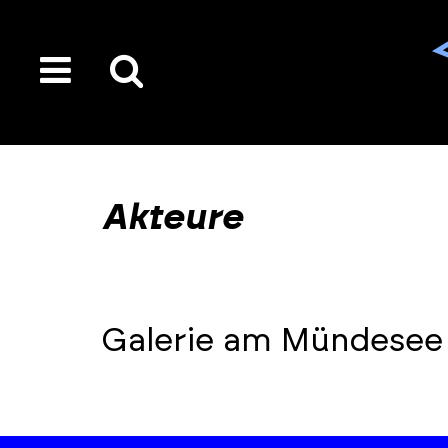
toggle
Suche
menu
auf
der
gesamten
Akteure
Seite
Galerie am Mündesee