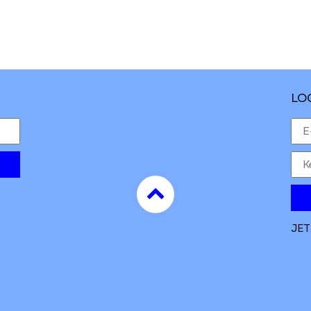
LO
to
top
JET