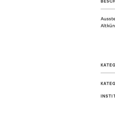
BESC
Ausste
Altkü
KATE
KATE
INSTI