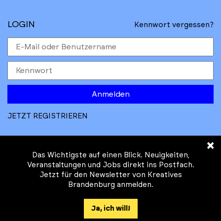
LOGIN
Kennwort vergessen?
Anmelden
JETZT REGISTRIEREN
×
Das Wichtigste auf einen Blick. Neuigkeiten,
Veranstaltungen und Jobs direkt ins Postfach.
Jetzt für den Newsletter von Kreatives
© Kreatives Brandenburg im Auftrag des
Brandenburg anmelden.
Ministeriums für
Wirtschaft, Arbeit, Energie und
Ja, ich will!
Klimaschutz des Landes Brandenburg