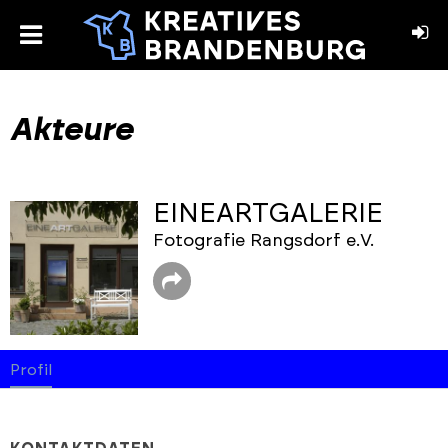
toggle
menu
book
stagram
Akteure
EINEARTGALERIE
Fotografie Rangsdorf e.V.
Profil