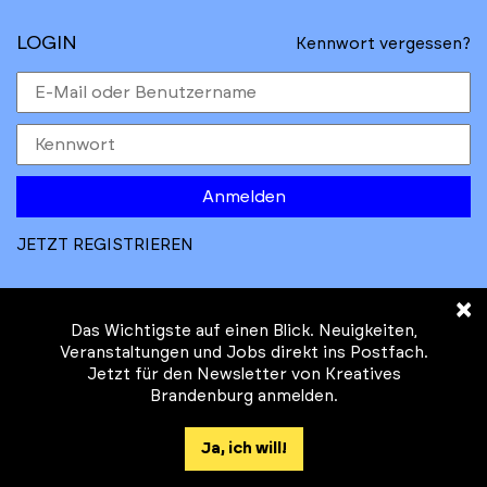
LOGIN
Kennwort vergessen?
Anmelden
JETZT REGISTRIEREN
×
Das Wichtigste auf einen Blick. Neuigkeiten,
Veranstaltungen und Jobs direkt ins Postfach.
Jetzt für den Newsletter von Kreatives
© Kreatives Brandenburg im Auftrag des
Brandenburg anmelden.
Ministeriums für
Wirtschaft, Arbeit, Energie und
Ja, ich will!
Klimaschutz des Landes Brandenburg