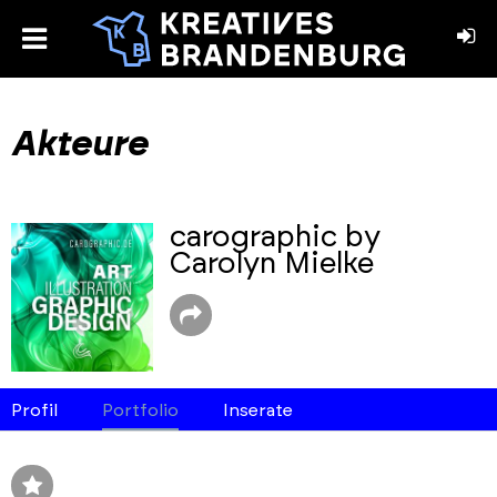
toggle
menu
book
stagram
Akteure
carographic by
Carolyn Mielke
Profil
Portfolio
Inserate