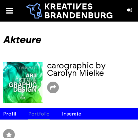
toggle
menu
book
stagram
Akteure
carographic by
Carolyn Mielke
Profil
Portfolio
Inserate