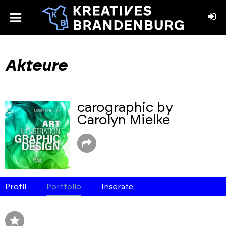
toggle
menu
book
stagram
Akteure
carographic by
Carolyn Mielke
Profil
Portfolio
Inserate