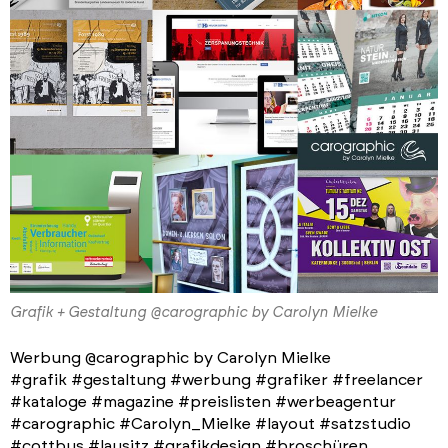
Grafik + Gestaltung @carographic by Carolyn Mielke
Werbung @carographic by Carolyn Mielke
#grafik #gestaltung #werbung #grafiker #freelancer
#kataloge #magazine #preislisten #werbeagentur
#carographic #Carolyn_Mielke #layout #satzstudio
#cottbus #lausitz #grafikdesign #broschüren