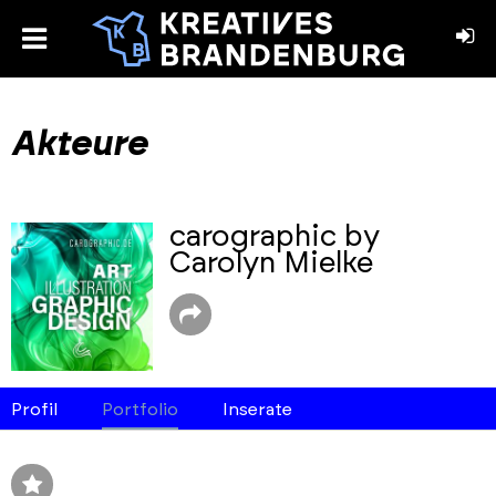
toggle
menu
book
stagram
Akteure
carographic by
Carolyn Mielke
Profil
Portfolio
Inserate