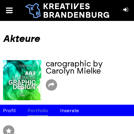
toggle
menu
book
stagram
Akteure
carographic by
Carolyn Mielke
Profil
Portfolio
Inserate