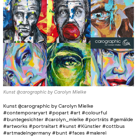
Kunst @carographic by Carolyn Mielke
Kunst @carographic by Carolyn Mielke
#contemporaryart #popart #art #colourful
#buntegesichter #carolyn_mielke #porträts #gemälde
#artworks #portraitart #kunst #Künstler #cottbus
#artmadeingermany #bunt #faces #malerei