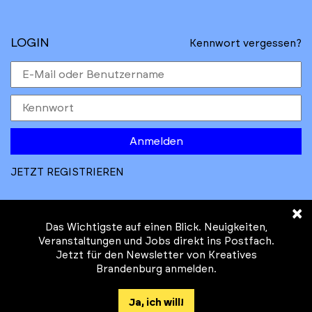
LOGIN
Kennwort vergessen?
Anmelden
JETZT REGISTRIEREN
×
Das Wichtigste auf einen Blick. Neuigkeiten,
Veranstaltungen und Jobs direkt ins Postfach.
Jetzt für den Newsletter von Kreatives
© Kreatives Brandenburg im Auftrag des
Brandenburg anmelden.
Ministeriums für
Wirtschaft, Arbeit, Energie und
Ja, ich will!
Klimaschutz des Landes Brandenburg