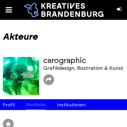
toggle
menu
book
stagram
Akteure
carographic
Grafikdesign, Illustration & Kunst
Profil
Portfolio
Institutionen