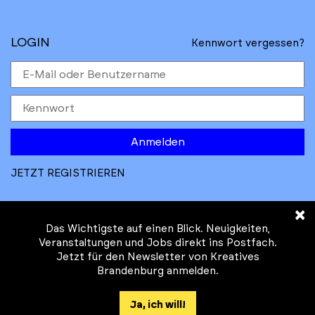
LOGIN
Kennwort vergessen?
Anmelden
JETZT REGISTRIEREN
×
Das Wichtigste auf einen Blick. Neuigkeiten,
Veranstaltungen und Jobs direkt ins Postfach.
Jetzt für den Newsletter von Kreatives
© Kreatives Brandenburg im Auftrag des
Brandenburg anmelden.
Ministeriums für
Wirtschaft, Arbeit, Energie und
Ja, ich will!
Klimaschutz des Landes Brandenburg