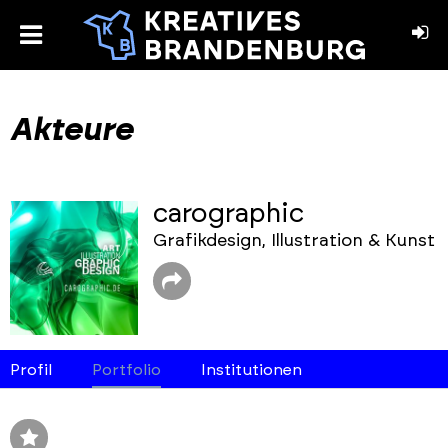
toggle
menu
book
stagram
Akteure
carographic
Grafikdesign, Illustration & Kunst
Profil
Portfolio
Institutionen