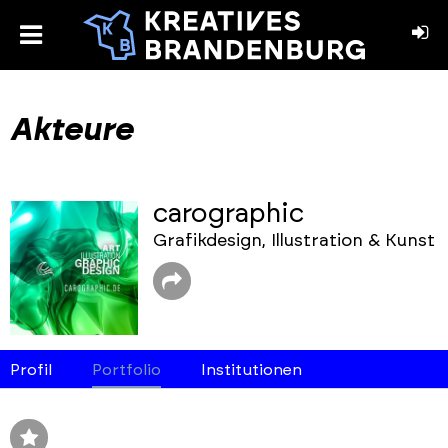
toggle
menu
book
stagram
Akteure
carographic
Grafikdesign, Illustration & Kunst
Profil
Portfolio
Institutionen