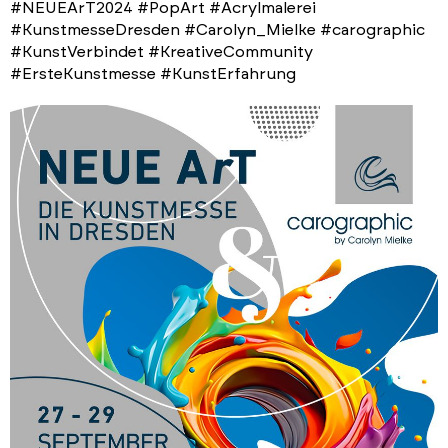
#NEUEArT2024 #PopArt #Acrylmalerei
#KunstmesseDresden #Carolyn_Mielke #carographic
#KunstVerbindet #KreativeCommunity
#ErsteKunstmesse #KunstErfahrung