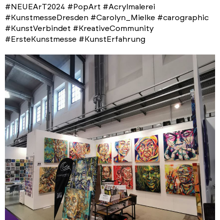
#NEUEArT2024 #PopArt #Acrylmalerei
#KunstmesseDresden #Carolyn_Mielke #carographic
#KunstVerbindet #KreativeCommunity
#ErsteKunstmesse #KunstErfahrung