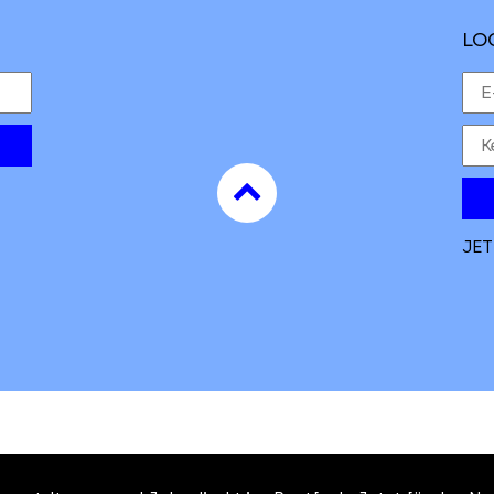
LO
to
top
JET