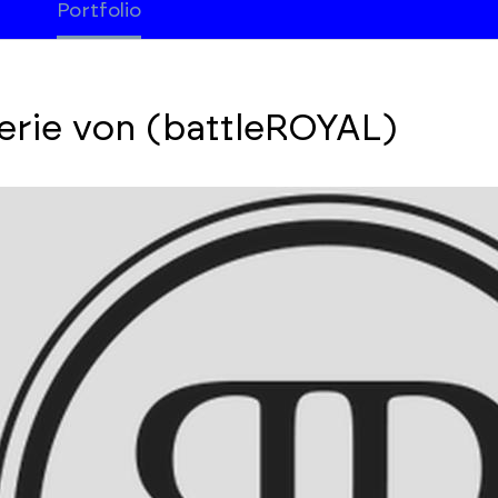
Portfolio
erie von (battleROYAL)