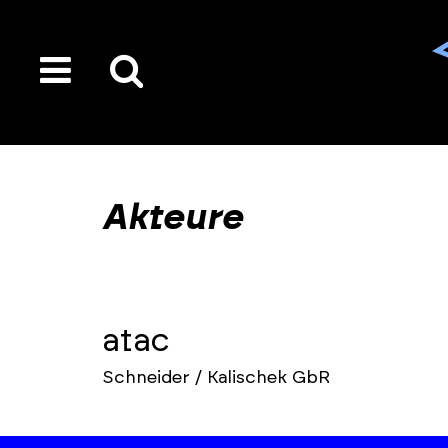
toggle
Suche
menu
auf
der
gesamten
Akteure
Seite
atac
Schneider / Kalischek GbR