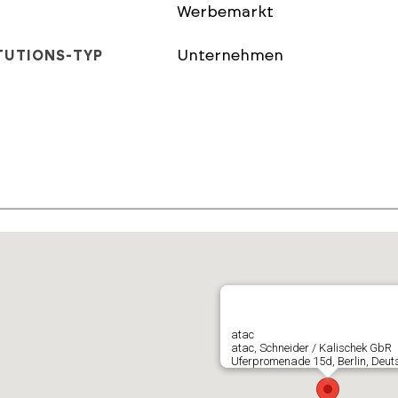
Werbemarkt
Unternehmen
TUTIONS-TYP
E
atac
atac, Schneider / Kalischek GbR
Uferpromenade 15d, Berlin, Deut