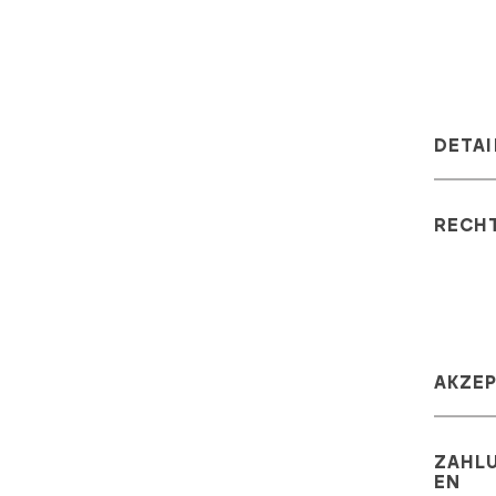
DETAI
RECH
AKZE
ZAHL
EN