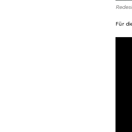
Redesi
Für di