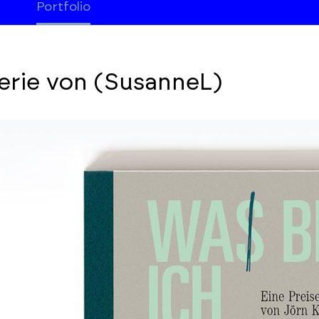
Portfolio
erie von (SusanneL)