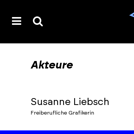
toggle
Suche
menu
auf
der
gesamten
Akteure
Seite
Susanne Liebsch
Freiberufliche Grafikerin