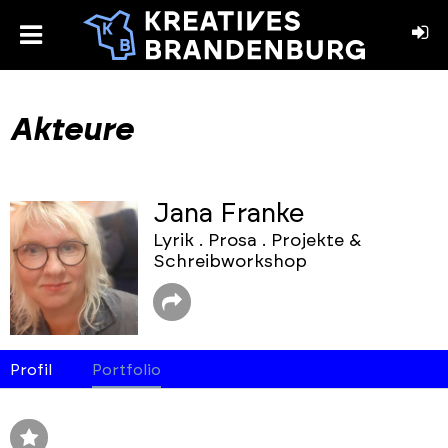
toggle
menu
book
stagram
Akteure
Jana Franke
Lyrik . Prosa . Projekte &
Schreibworkshop
Profil
Portfolio