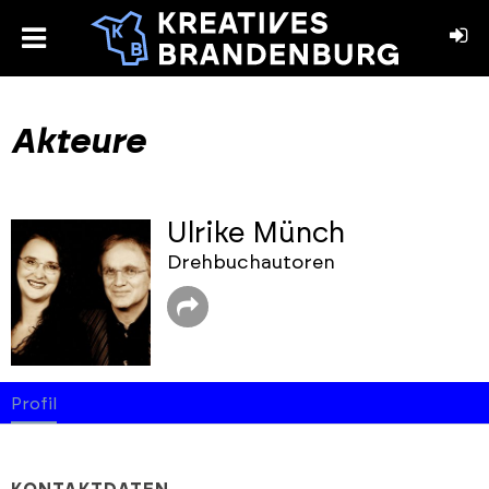
toggle
menu
book
stagram
Akteure
Ulrike Münch
Drehbuchautoren
Profil