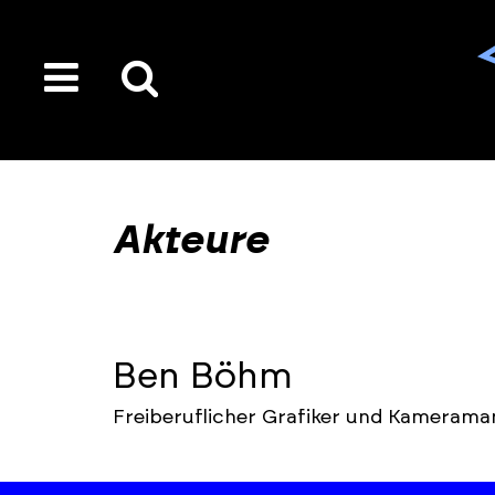
toggle
Suche
menu
auf
der
gesamten
Akteure
Seite
Ben Böhm
Freiberuflicher Grafiker und Kamerama