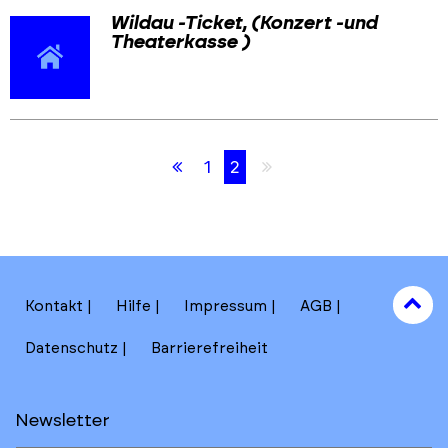
Wildau -Ticket, (Konzert -und
Theaterkasse )
Skip
Skip
Erste
Letzte
1
2
back
back
Seite
Seite
to
to
results
main
section
filters
to
Kontakt
Hilfe
Impressum
AGB
to
Datenschutz
Barrierefreiheit
Newsletter