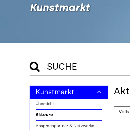
Kunstmarkt
SUCHE
Skip
Skip
Akt
Kunstmarkt
to
to
main
results
Übersicht
filters
section
Skip
Akteure
to
profile
Ansprechpartner & Netzwerke
cards
Skip