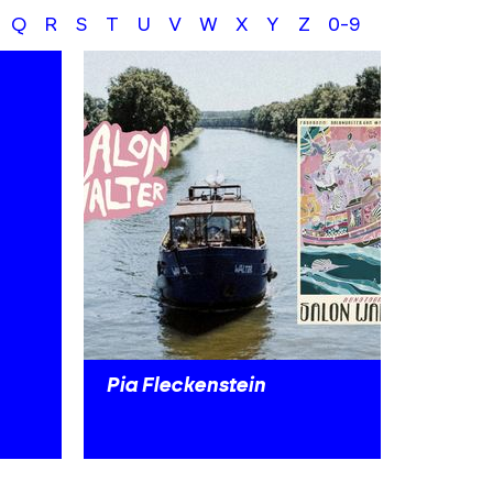
Q
R
S
T
U
V
W
X
Y
Z
0-9
Pia Fleckenstein