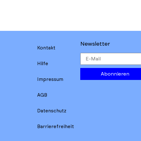
Skip
Skip
back
back
to
to
results
main
section
filters
Newsletter
Kontakt
Hilfe
Abonnieren
Impressum
AGB
Datenschutz
Barrierefreiheit