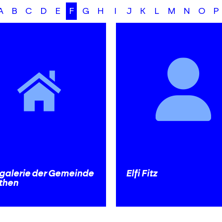
A
B
C
D
E
F
G
H
I
J
K
L
M
N
O
P
rgalerie der Gemeinde
Elfi Fitz
then