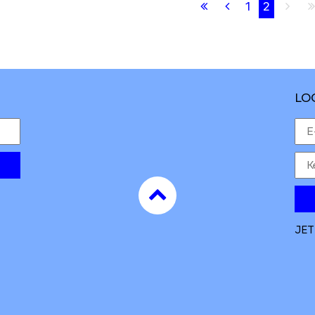
Erste
Vorherige
1
2
Näc
Seite
Seite
Sei
LO
to
top
JET