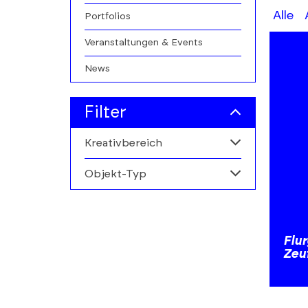
A-
Alle
Portfolios
Z
Veranstaltungen & Events
filters
News
Filter
Kreativbereich
Objekt-Typ
Alle
Kunstmarkt
Alle
Personen
Flu
Zeu
Institutionen