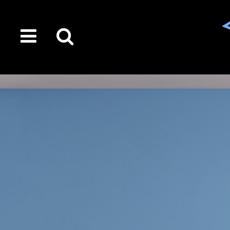
toggle
Suche
menu
auf
der
gesamten
Seite