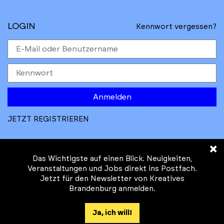
LOGIN
Kennwort vergessen?
Anmelden
JETZT REGISTRIEREN
×
Das Wichtigste auf einen Blick. Neuigkeiten,
Veranstaltungen und Jobs direkt ins Postfach.
Jetzt für den Newsletter von Kreatives
© Kreatives Brandenburg im Auftrag des
Brandenburg anmelden.
Ministeriums für
Wirtschaft, Arbeit, Energie und
Ja, ich will!
Klimaschutz des Landes Brandenburg