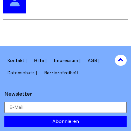
Skip
Skip
back
back
to
to
results
main
section
filters
to
Kontakt
Hilfe
Impressum
AGB
to
Datenschutz
Barrierefreiheit
Newsletter
Abonnieren