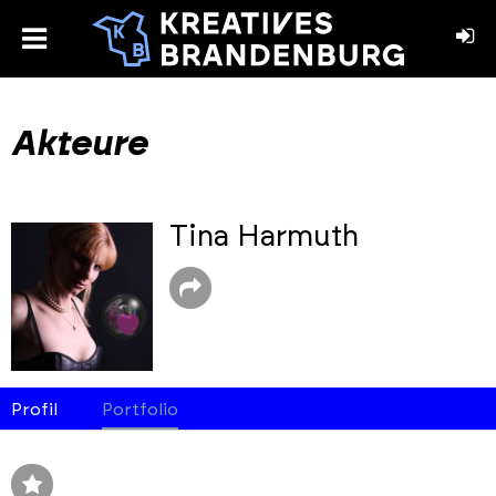
toggle
menu
book
stagram
Akteure
Tina Harmuth
Profil
Portfolio