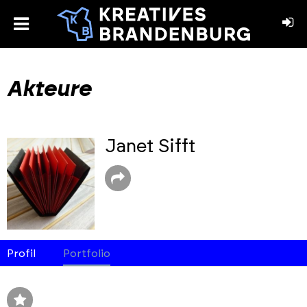
toggle
menu
book
stagram
Akteure
Janet Sifft
Profil
Portfolio