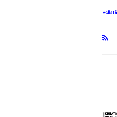
Vollst
rss