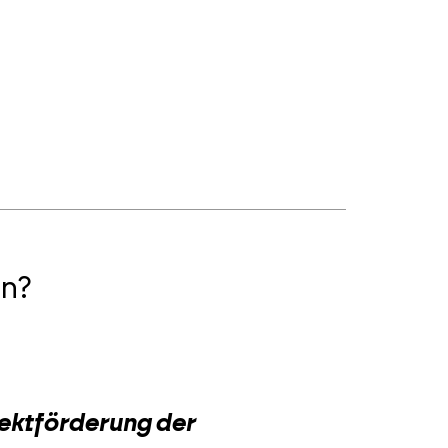
n?
2
jektförderung der