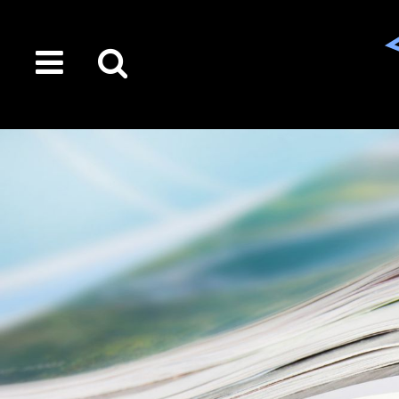
toggle
Suche
menu
auf
der
gesamten
Seite