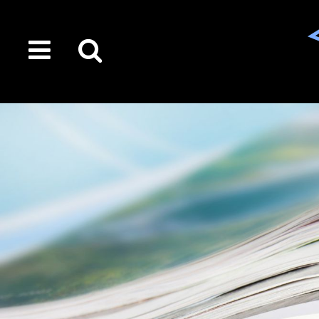
toggle
Suche
menu
auf
der
gesamten
Seite