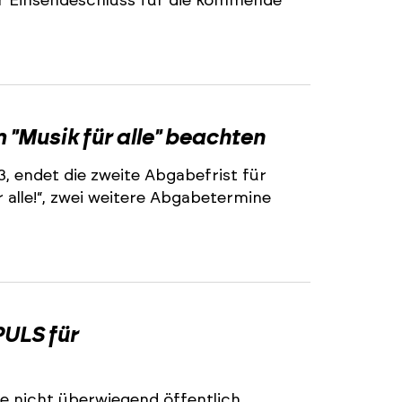
r Einsendeschluss für die kommende
2
"Musik für alle" beachten
3, endet die zweite Abgabefrist für
alle!“, zwei weitere Abgabetermine
2
ULS für
e nicht überwiegend öffentlich