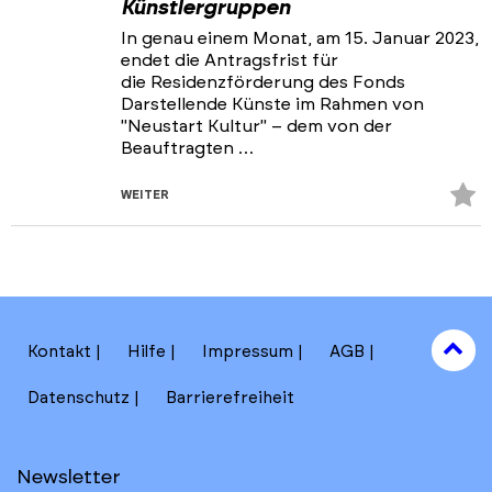
Künstlergruppen
In genau einem Monat, am 15. Januar 2023,
endet die Antragsfrist für
die Residenzförderung des Fonds
Darstellende Künste im Rahmen von
"Neustart Kultur" – dem von der
Beauftragten …
Z
WEITER
Fa
hi
to
Kontakt
Hilfe
Impressum
AGB
to
Datenschutz
Barrierefreiheit
Newsletter