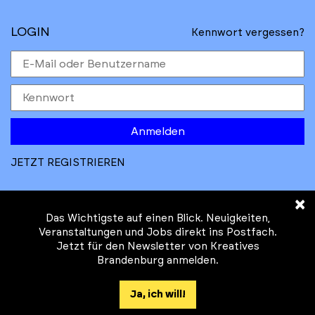
LOGIN
Kennwort vergessen?
Anmelden
JETZT REGISTRIEREN
×
Das Wichtigste auf einen Blick. Neuigkeiten,
Veranstaltungen und Jobs direkt ins Postfach.
Jetzt für den Newsletter von Kreatives
© Kreatives Brandenburg im Auftrag des
Brandenburg anmelden.
Ministeriums für
Wirtschaft, Arbeit, Energie und
Ja, ich will!
Klimaschutz des Landes Brandenburg