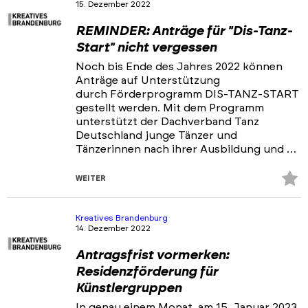
15. Dezember 2022
REMINDER: Anträge für "Dis-Tanz-
Start" nicht vergessen
Noch bis Ende des Jahres 2022 können
Anträge auf Unterstützung
durch Förderprogramm DIS-TANZ-START
gestellt werden. Mit dem Programm
unterstützt der Dachverband Tanz
Deutschland junge Tänzer und
Tänzerinnen nach ihrer Ausbildung und …
Z
WEITER
Fa
hi
Kreatives Brandenburg
14. Dezember 2022
Antragsfrist vormerken:
Residenzförderung für
Künstlergruppen
In genau einem Monat, am 15. Januar 2023,