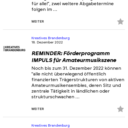
für alle!“, zwei weitere Abgabetermine
folgen im …
Z
WEITER
Fa
hi
Kreatives Brandenburg
18. Dezember 2022
REMINDER: Förderprogramm
IMPULS für Amateurmusikszene
Noch bis zum 31. Dezember 2022 können
"alle nicht überwiegend öffentlich
finanzierten Trägerstrukturen von aktiven
Amateurmusikensembles, deren Sitz und
zentrale Tätigkeit in ländlichen oder
strukturschwachen …
Z
WEITER
Fa
hi
Kreatives Brandenburg