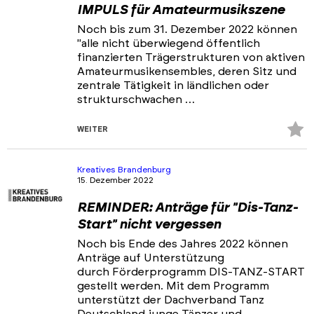
IMPULS für Amateurmusikszene
Noch bis zum 31. Dezember 2022 können
"alle nicht überwiegend öffentlich
finanzierten Trägerstrukturen von aktiven
Amateurmusikensembles, deren Sitz und
zentrale Tätigkeit in ländlichen oder
strukturschwachen …
Z
WEITER
Fa
hi
Kreatives Brandenburg
15. Dezember 2022
REMINDER: Anträge für "Dis-Tanz-
Start" nicht vergessen
Noch bis Ende des Jahres 2022 können
Anträge auf Unterstützung
durch Förderprogramm DIS-TANZ-START
gestellt werden. Mit dem Programm
unterstützt der Dachverband Tanz
Deutschland junge Tänzer und