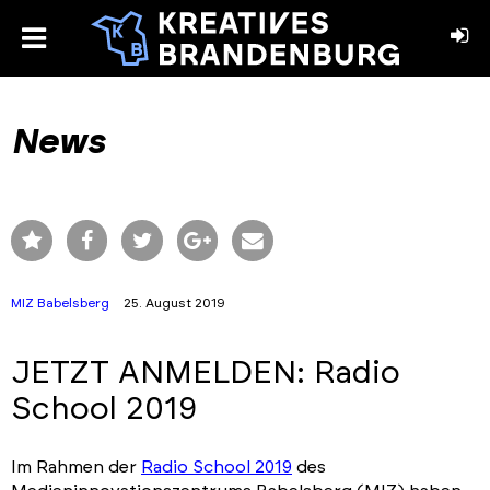
toggle
menu
book
stagram
News
MIZ Babelsberg
25. August 2019
JETZT ANMELDEN: Radio
School 2019
Im Rahmen der
Radio School 2019
des