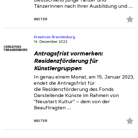
Tänzerinnen nach ihrer Ausbildung und …
Z
WEITER
Fa
hi
Kreatives Brandenburg
14. Dezember 2022
Antragsfrist vormerken:
Residenzförderung für
Künstlergruppen
In genau einem Monat, am 15. Januar 2023,
endet die Antragsfrist für
die Residenzförderung des Fonds
Darstellende Künste im Rahmen von
"Neustart Kultur" – dem von der
Beauftragten …
Z
WEITER
Fa
hi