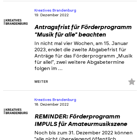
Fa
hi
Kreatives Brandenburg
19. Dezember 2022
Antragsfrist für Förderprogramm
"Musik für alle" beachten
In nicht mal vier Wochen, am 15. Januar
2023, endet die zweite Abgabefrist für
Anträge für das Förderprogramm „Musik
für alle!“, zwei weitere Abgabetermine
folgen im …
Z
WEITER
Fa
hi
Kreatives Brandenburg
18. Dezember 2022
REMINDER: Förderprogramm
IMPULS für Amateurmusikszene
Noch bis zum 31. Dezember 2022 können
"alle nicht überwiegend öffentlich