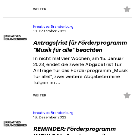
Z
WEITER
Fa
hi
Kreatives Brandenburg
19. Dezember 2022
Antragsfrist für Förderprogramm
"Musik für alle" beachten
In nicht mal vier Wochen, am 15. Januar
2023, endet die zweite Abgabefrist für
Anträge für das Förderprogramm „Musik
für alle!“, zwei weitere Abgabetermine
folgen im …
Z
WEITER
Fa
hi
Kreatives Brandenburg
18. Dezember 2022
REMINDER: Förderprogramm