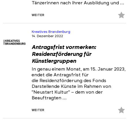
Tänzerinnen nach ihrer Ausbildung und …
Z
WEITER
Fa
hi
Kreatives Brandenburg
14. Dezember 2022
Antragsfrist vormerken:
Residenzförderung für
Künstlergruppen
In genau einem Monat, am 15. Januar 2023,
endet die Antragsfrist für
die Residenzförderung des Fonds
Darstellende Künste im Rahmen von
"Neustart Kultur" – dem von der
Beauftragten …
Z
WEITER
Fa
hi