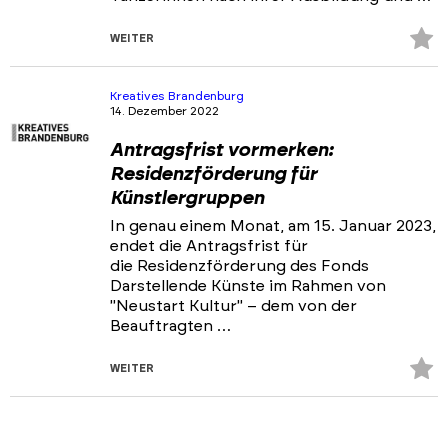
Z
WEITER
Fa
hi
Kreatives Brandenburg
14. Dezember 2022
Antragsfrist vormerken:
Residenzförderung für
Künstlergruppen
In genau einem Monat, am 15. Januar 2023,
endet die Antragsfrist für
die Residenzförderung des Fonds
Darstellende Künste im Rahmen von
"Neustart Kultur" – dem von der
Beauftragten …
Z
WEITER
Fa
hi