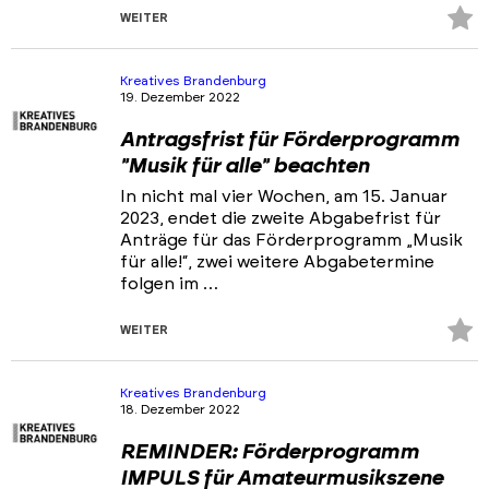
Z
WEITER
Fa
hi
Kreatives Brandenburg
19. Dezember 2022
Antragsfrist für Förderprogramm
"Musik für alle" beachten
In nicht mal vier Wochen, am 15. Januar
2023, endet die zweite Abgabefrist für
Anträge für das Förderprogramm „Musik
für alle!“, zwei weitere Abgabetermine
folgen im …
Z
WEITER
Fa
hi
Kreatives Brandenburg
18. Dezember 2022
REMINDER: Förderprogramm
IMPULS für Amateurmusikszene