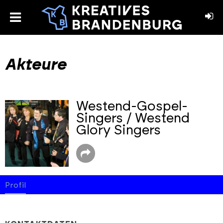
toggle
menu
book
stagram
Akteure
Westend-Gospel-
Singers / Westend
Glory Singers
Profil