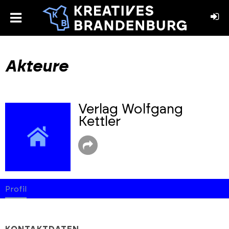
toggle
menu
book
stagram
Akteure
Verlag Wolfgang
Kettler
Profil