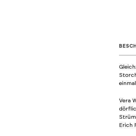
BESC
Gleich
Storch
einmal
Vera W
dörfli
Strümp
Erich 