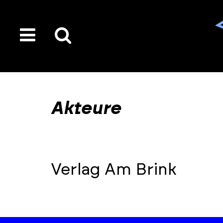
toggle
Suche
menu
auf
der
gesamten
Akteure
Seite
Verlag Am Brink