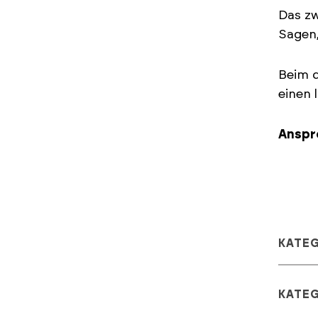
Das zw
Sagen,
Beim d
einen 
Anspr
KATE
KATE