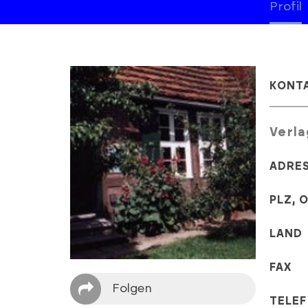
Profil
KONT
Verla
ADRE
PLZ, 
LAND
FAX
Folgen
TELE