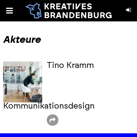
toggle
menu
book
stagram
Akteure
Tino Kramm
Kommunikationsdesign