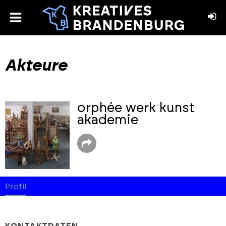
toggle
menu
book
stagram
Akteure
orphée werk kunst
akademie
Profil