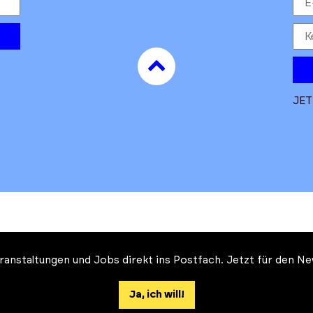
to
top
JET
Veranstaltungen und Jobs direkt ins Postfach. Jetzt für den 
Auftrag des Ministeriums für
 und Klimaschutz des Landes Brandenburg
Ja, ich will!