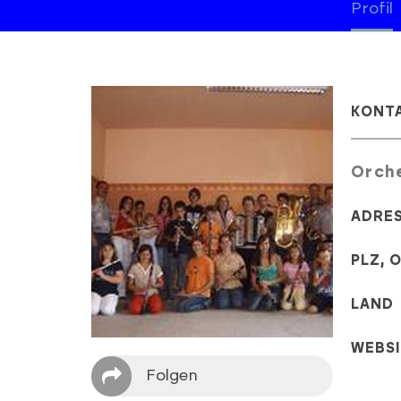
Profil
KONT
Orche
ADRE
PLZ, 
LAND
WEBS
Folgen