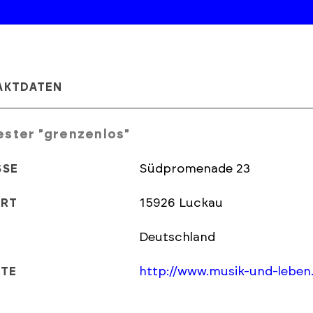
AKTDATEN
ster "grenzenlos"
Südpromenade 23
SSE
15926 Luckau
ORT
Deutschland
http://www.musik-und-leben
ITE