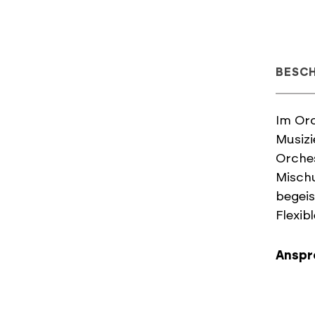
BESC
Im Orc
Musizi
Orches
Mischu
begeis
Flexib
Anspr