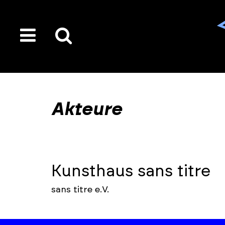
toggle
Suche
menu
auf
der
gesamten
Akteure
Seite
Kunsthaus sans titre
sans titre e.V.