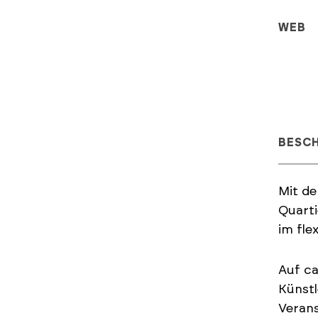
WEB
BESC
Mit de
Quarti
im fle
Auf ca
Künstl
Verans