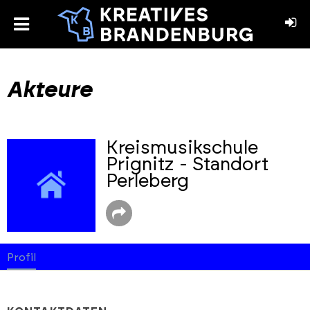
toggle
menu
book
stagram
Akteure
Kreismusikschule
Prignitz - Standort
Perleberg
Profil