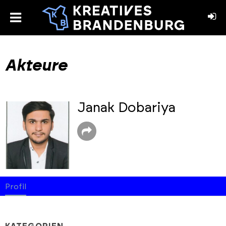
toggle
menu
book
stagram
Akteure
Janak Dobariya
Profil