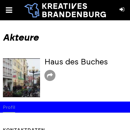
toggle
menu
book
stagram
Akteure
Haus des Buches
Profil