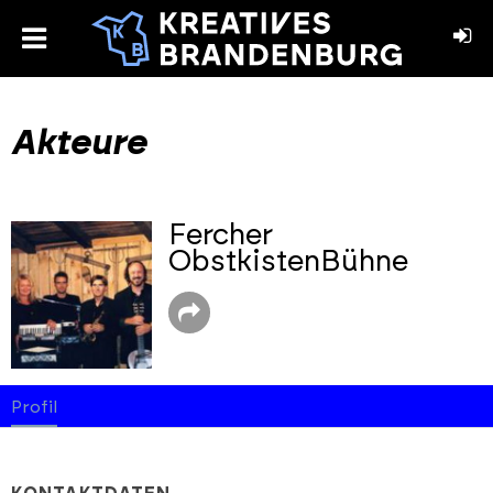
toggle
menu
book
stagram
Akteure
Fercher
ObstkistenBühne
Profil