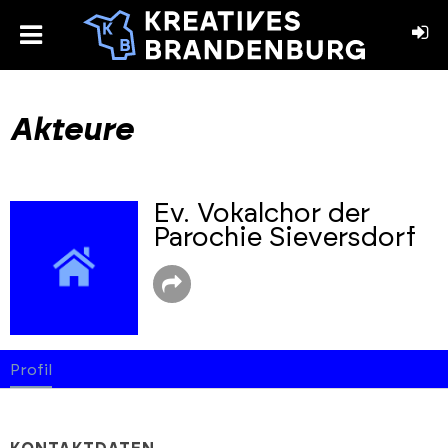
toggle
menu
book
stagram
Akteure
Ev. Vokalchor der
Parochie Sieversdorf
Profil