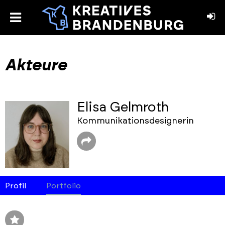
toggle
menu
book
stagram
Akteure
Elisa Gelmroth
Kommunikationsdesignerin
Profil
Portfolio