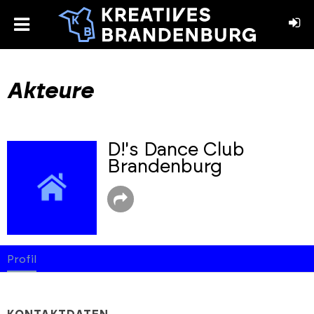
toggle
menu
book
stagram
Akteure
D!'s Dance Club
Brandenburg
Profil