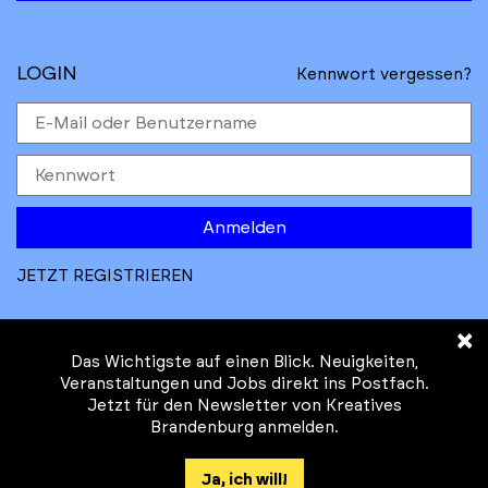
LOGIN
Kennwort vergessen?
Anmelden
JETZT REGISTRIEREN
×
Das Wichtigste auf einen Blick. Neuigkeiten,
Veranstaltungen und Jobs direkt ins Postfach.
Jetzt für den Newsletter von Kreatives
© Kreatives Brandenburg im Auftrag des
Brandenburg anmelden.
Ministeriums für
Wirtschaft, Arbeit, Energie und
Ja, ich will!