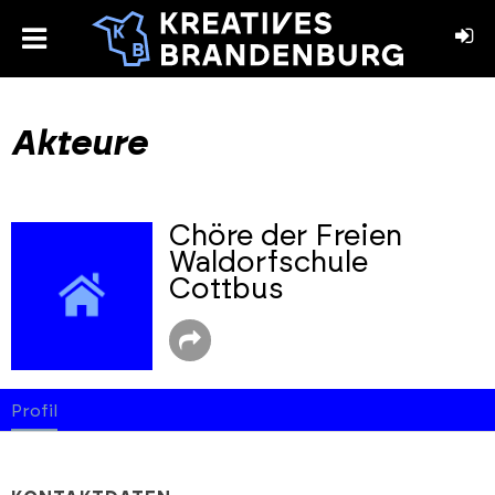
toggle
menu
book
stagram
Akteure
Chöre der Freien
Waldorfschule
Cottbus
Profil