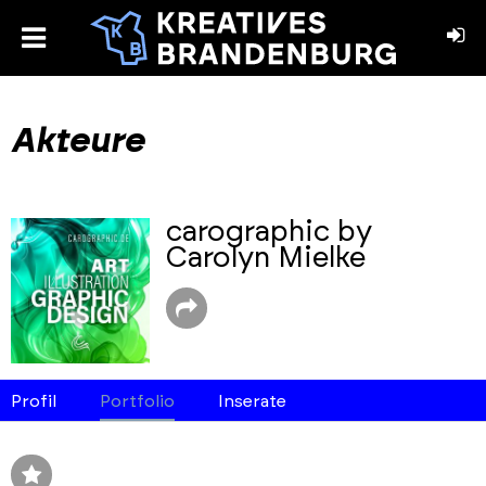
toggle
menu
book
stagram
Akteure
carographic by
Carolyn Mielke
Profil
Portfolio
Inserate