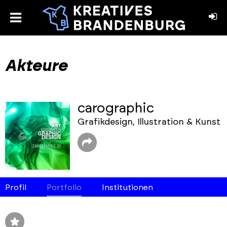
toggle
menu
book
stagram
Akteure
carographic
Grafikdesign, Illustration & Kunst
Profil
Portfolio
Institutionen