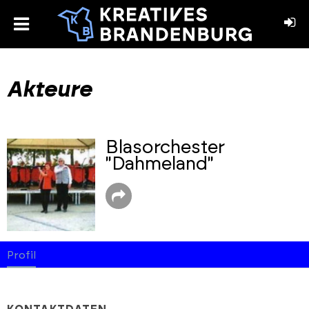
toggle
menu
book
stagram
Akteure
Blasorchester
"Dahmeland"
Profil