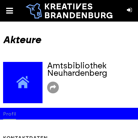
toggle
menu
book
stagram
Akteure
Amtsbibliothek
Neuhardenberg
Profil